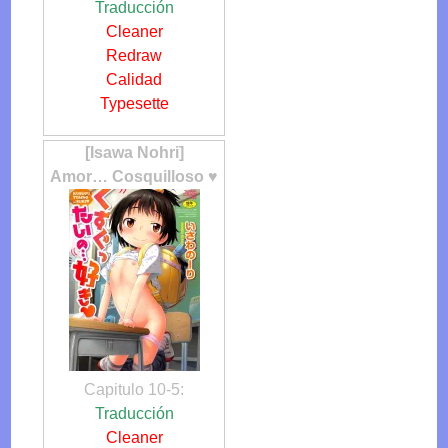
Traducción
Cleaner
Redraw
Calidad
Typesette
[Isawa Nohri]
Amor… Cosquilloso ♥
Capitulo 10-5:
Traducción
Cleaner