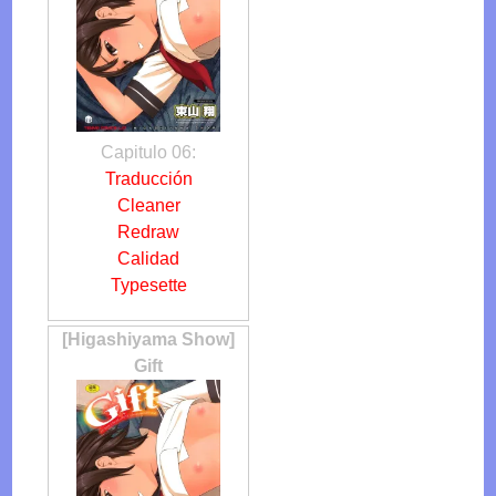
Capitulo 06:
Traducción
Cleaner
Redraw
Calidad
Typesette
[Higashiyama Show]
Gift