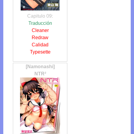
Capitulo 09:
Traducción
Cleaner
Redraw
Calidad
Typesette
[Namonashi]
NTR²