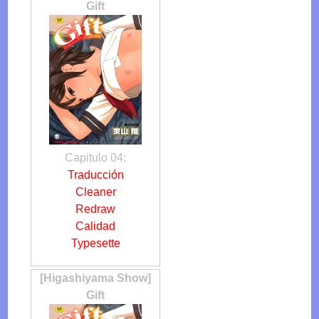
Gift
Capitulo 04:
Traducción
Cleaner
Redraw
Calidad
Typesette
[Higashiyama Show]
Gift