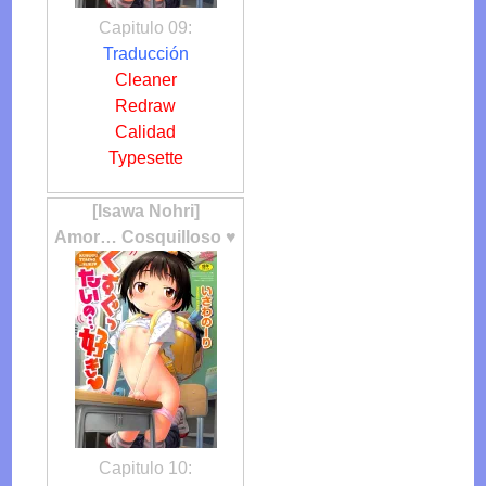
Capitulo 09:
Traducción
Cleaner
Redraw
Calidad
Typesette
[Isawa Nohri]
Amor… Cosquilloso ♥
Capitulo 10: