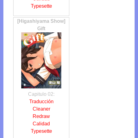
Typesette
[Higashiyama Show]
Gift
Capitulo 02:
Traducción
Cleaner
Redraw
Calidad
Typesette