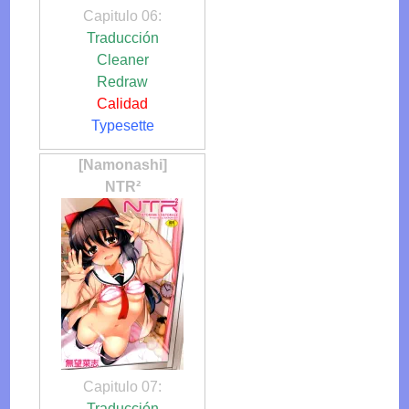
Capitulo 06:
Traducción
Cleaner
Redraw
Calidad
Typesette
[Namonashi]
NTR²
Capitulo 07:
Traducción