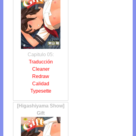
Capitulo 05:
Traducción
Cleaner
Redraw
Calidad
Typesette
[Higashiyama Show]
Gift