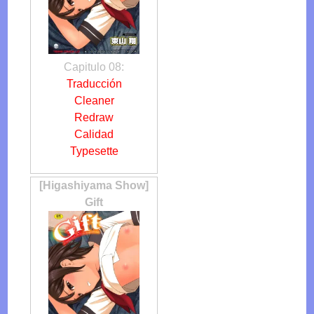
Capitulo 08:
Traducción
Cleaner
Redraw
Calidad
Typesette
[Higashiyama Show]
Gift