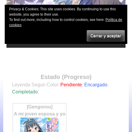
es una boveda o un baúl ?
Loli Vault
Privacy & Cookies: This site uses cookies. By continuing to use this
website, you agree to their use.
To find out more, including how to control cookies, see here:
Política de
cookies
Menu
Skip
Estado (Status)
to
Estado (Progreso)
content
Leyenda Segun Color:
Pendiente
;
Encargado
;
Completado
;
[Gengorou]
A mi joven esposa y yo