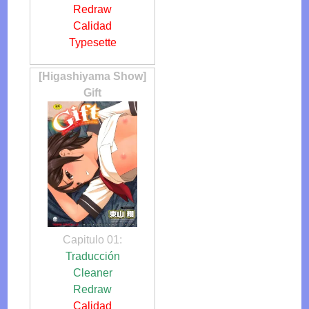
Redraw
Calidad
Typesette
[Higashiyama Show]
Gift
Capitulo 01:
Traducción
Cleaner
Redraw
Calidad