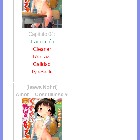
Capitulo 04:
Traducción
Cleaner
Redraw
Calidad
Typesette
[Isawa Nohri]
Amor… Cosquilloso ♥