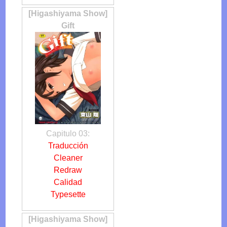
[Higashiyama Show]
Gift
Capitulo 03:
Traducción
Cleaner
Redraw
Calidad
Typesette
[Higashiyama Show]