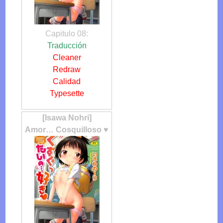
Capitulo 08:
Traducción
Cleaner
Redraw
Calidad
Typesette
[Isawa Nohri]
Amor… Cosquilloso ♥