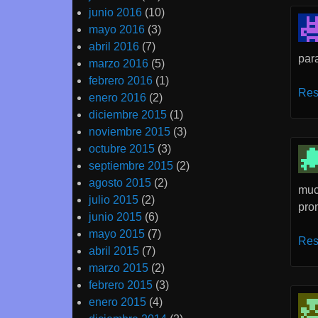
junio 2016
(10)
mayo 2016
(3)
abril 2016
(7)
para
marzo 2016
(5)
febrero 2016
(1)
Res
enero 2016
(2)
diciembre 2015
(1)
noviembre 2015
(3)
octubre 2015
(3)
septiembre 2015
(2)
agosto 2015
(2)
muc
julio 2015
(2)
pro
junio 2015
(6)
mayo 2015
(7)
Res
abril 2015
(7)
marzo 2015
(2)
febrero 2015
(3)
enero 2015
(4)