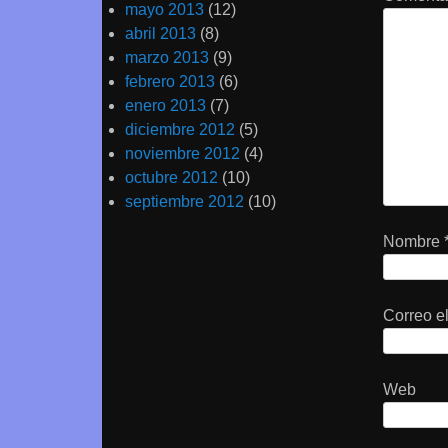
mayo 2013
(12)
abril 2013
(8)
marzo 2013
(9)
febrero 2013
(6)
enero 2013
(7)
diciembre 2012
(5)
noviembre 2012
(4)
octubre 2012
(10)
septiembre 2012
(10)
Nombre
Correo e
Web