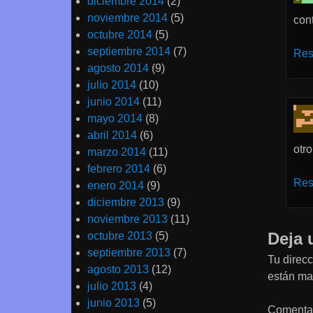
diciembre 2014
(2)
noviembre 2014
(5)
con
octubre 2014
(5)
septiembre 2014
(7)
Res
agosto 2014
(9)
julio 2014
(10)
junio 2014
(11)
mayo 2014
(8)
abril 2014
(6)
otr
marzo 2014
(11)
febrero 2014
(6)
Res
enero 2014
(9)
diciembre 2013
(9)
noviembre 2013
(11)
Deja 
octubre 2013
(5)
septiembre 2013
(7)
Tu direcc
agosto 2013
(12)
están m
julio 2013
(4)
junio 2013
(5)
Comenta