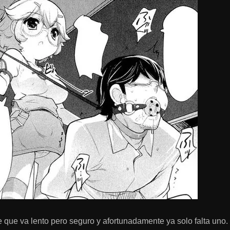
 que va lento pero seguro y afortunadamente ya solo falta uno.