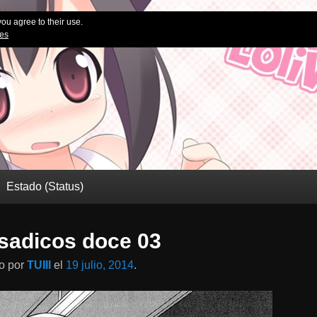
you agree to their use.
ies
Estado (Status)
sadicos doce 03
do
por
TUIII
el
19 julio, 2014
.