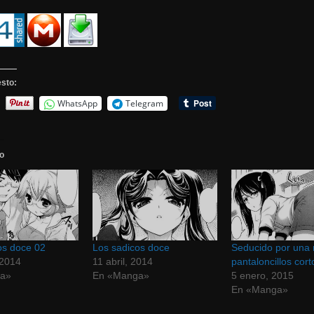
sto:
WhatsApp
Telegram
o
os doce 02
Los sadicos doce
Seducido por una 
 2014
11 abril, 2014
pantaloncillos cort
a»
En «Manga»
5 enero, 2015
En «Manga»