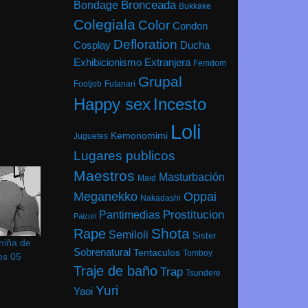
Bondage
Bronceada
Bukkake
Colegiala
Color
Condon
Defloration
Cosplay
Ducha
Exhibicionismo
Extranjera
Femdom
Grupal
Footjob
Futanari
Happy sex
Incesto
Loli
Kemonomimi
Juguetes
Lugares publicos
Maestros
Masturbación
Maid
Meganekko
Oppai
Nakadashi
Prostitucion
Pantimedias
Paizuri
Shota
Rape
Semiloli
Sister
niña de
Sobrenatural
Tentaculos
Tomboy
os 05
Traje de baño
Trap
Tsundere
Yuri
Yaoi