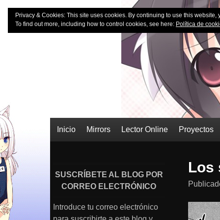
es una boveda o un baúl ?
Loli Vault
Privacy & Cookies: This site uses cookies. By continuing to use this website, 
To find out more, including how to control cookies, see here:
Política de cook
Skip
Inicio
Mirrors
Lector Online
Proyectos
to
Los 
SUSCRÍBETE AL BLOG POR
content
Publica
CORREO ELECTRÓNICO
Introduce tu correo electrónico
para suscribirte a este blog y