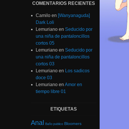
COMENTARIOS RECIENTES
Camilo
en
[Wanyanaguda]
Dark Loli
Lemuriano
en
Seducido por
una niña de pantaloncillos
cortos 05
Lemuriano
en
Seducido por
una niña de pantaloncillos
cortos 03
Lemuriano
en
Los sadicos
doce 03
Lemuriano
en
Amor en
tiempo libre 01
ETIQUETAS
Anal
Bloomers
Baño publico