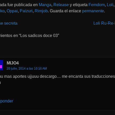
rada fue publicada en
Manga
,
Release
y etiqueta
Femdom
,
Loli
,
ko
,
Oppai
,
Paizuri
,
Rimjob
. Guarda el enlace
permanente
.
e secreta
Loli Ru-Re
on
ientos en “
Los sadicos doce 03
”
MIJO4
20 julio, 2014 a las 10:16 AM
uu mas aportes ujjuuu descargo… me encanta sus traducciones
u
ponder