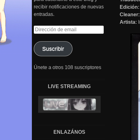
recibir notificaciones de nuevas
Edición:
entradas.
Cleaner:
Artista:
I
Dirección
de
email
Suscribir
Únete a otros 108 suscriptores
LIVE STREAMING
ENLAZÁNOS