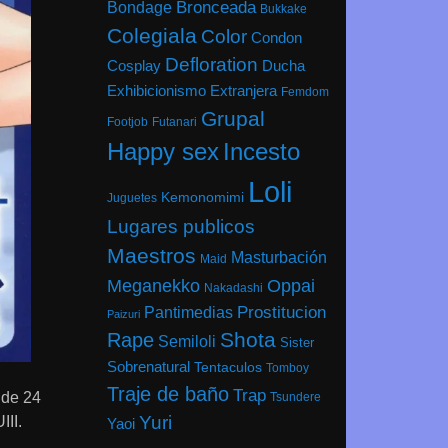
Bondage
Bronceada
Bukkake
Colegiala
Color
Condon
Defloration
Cosplay
Ducha
Exhibicionismo
Extranjera
Femdom
Grupal
Footjob
Futanari
Happy sex
Incesto
Loli
Kemonomimi
Juguetes
Lugares publicos
Maestros
Masturbación
Maid
Meganekko
Oppai
Nakadashi
Prostitucion
Pantimedias
Paizuri
Shota
Rape
Semiloli
Sister
Sobrenatural
Tentaculos
Tomboy
Traje de baño
Trap
 de 24
Tsundere
Yuri
III.
Yaoi