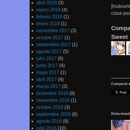
abril 2018
(3)
[Inubosh
marzo 2018
(4)
clase par
febrero 2018
(1)
enero 2018
(1)
Compar
noviembre 2017
(3)
Sweet
octubre 2017
(1)
septiembre 2017
(1)
agosto 2017
(5)
julio 2017
(9)
junio 2017
(4)
mayo 2017
(1)
abril 2017
(4)
Comparte e
marzo 2017
(3)
diciembre 2016
(9)
noviembre 2016
(1)
octubre 2016
(3)
septiembre 2016
(6)
Relacionad
agosto 2016
(8)
julio 2016
(10)