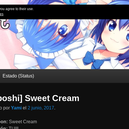
you agree to their use.
ies
Estado (Status)
boshi] Sweet Cream
do
por
Yami
el
2 junio, 2017
.
bon:
Sweet Cream
ión:
TUIII