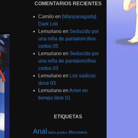
COMENTARIOS RECIENTES
Camilo
en
[Wanyanaguda]
Dark Loli
Lemuriano
en
Seducido por
una niña de pantaloncillos
cortos 05
Lemuriano
en
Seducido por
una niña de pantaloncillos
cortos 03
Lemuriano
en
Los sadicos
doce 03
Lemuriano
en
Amor en
tiempo libre 01
ETIQUETAS
Anal
Bloomers
Baño publico