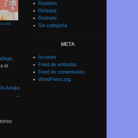
Random
Release
Reshare
a del
Sin categoría
META
Acceder
ndage
,
Feed de entradas
a el
Feed de comentarios
WordPress.org
To Ariake
→
torios