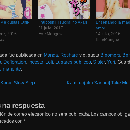
 Me gustas Onii-
[Inuboshi] Tsukimi no Akari
Enseñando la magi
21 julio, 2017
amor!
bre, 2016
En «Manga»
14 julio, 2016
a»
En «Manga»
rada fue publicada en
Manga
,
Reshare
y etiqueta
Bloomers
,
Bo
a
,
Defloration
,
Incesto
,
Loli
,
Lugares publicos
,
Sister
,
Yuri
. Guard
ermanente
.
 Kaou] Slow Step
[Kamirenjaku Sanpei] Take Me 
on
una respuesta
ión de correo electrónico no será publicada.
Los campos obliga
arcados con
*