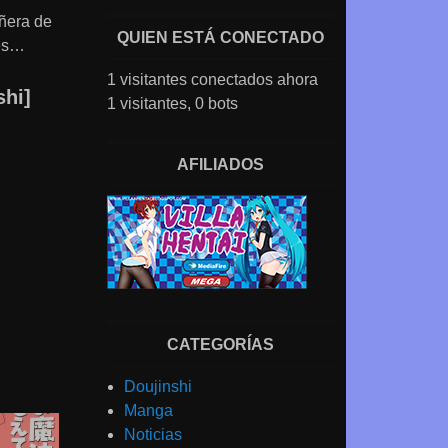
ñera de
QUIEN ESTÁ CONECTADO
ces…
1 visitantes conectados ahora
shi]
1 visitantes,
0 bots
AFILIADOS
CATEGORÍAS
Doujinshi
Manga
Noticias