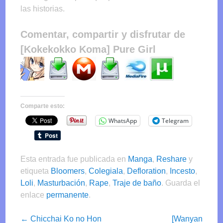
las historias.
Comentar, compartir y disfrutar de
[Kokekokko Koma] Pure Girl
Comparte esto:
WhatsApp
Telegram
Esta entrada fue publicada en
Manga
,
Reshare
y
etiqueta
Bloomers
,
Colegiala
,
Defloration
,
Incesto
,
Loli
,
Masturbación
,
Rape
,
Traje de baño
. Guarda el
enlace
permanente
.
Post
←
Chicchai Ko no Hon
[Wanyan