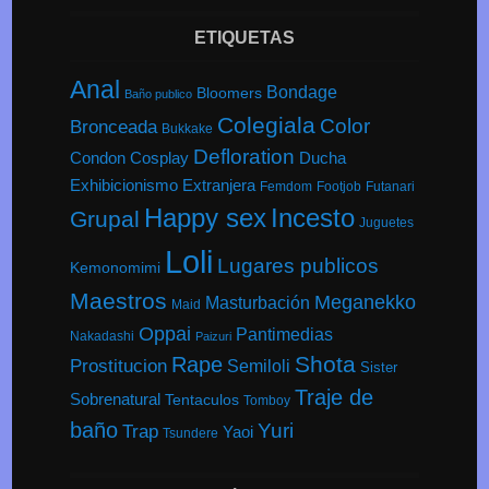
ETIQUETAS
Anal
Bondage
Bloomers
Baño publico
Colegiala
Color
Bronceada
Bukkake
Defloration
Condon
Cosplay
Ducha
Exhibicionismo
Extranjera
Femdom
Footjob
Futanari
Happy sex
Incesto
Grupal
Juguetes
Loli
Lugares publicos
Kemonomimi
Maestros
Meganekko
Masturbación
Maid
Oppai
Pantimedias
Nakadashi
Paizuri
Shota
Rape
Prostitucion
Semiloli
Sister
Traje de
Sobrenatural
Tentaculos
Tomboy
baño
Yuri
Trap
Yaoi
Tsundere