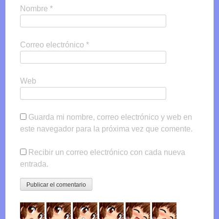
Nombre
*
Correo electrónico
*
Web
Guarda mi nombre, correo electrónico y web en
este navegador para la próxima vez que comente.
Recibir un correo electrónico con cada nueva
entrada.