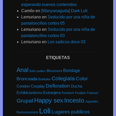
esperando nuevos contenidos
Camilo
en
[Wanyanaguda] Dark Loli
Lemuriano
en
Seducido por una niña de
pantaloncillos cortos 05
Lemuriano
en
Seducido por una niña de
pantaloncillos cortos 03
Lemuriano
en
Los sadicos doce 03
ETIQUETAS
Anal
Bondage
Bloomers
Baño publico
Colegiala
Color
Bronceada
Bukkake
Defloration
Condon
Cosplay
Ducha
Exhibicionismo
Extranjera
Femdom
Footjob
Futanari
Happy sex
Incesto
Grupal
Juguetes
Loli
Lugares publicos
Kemonomimi