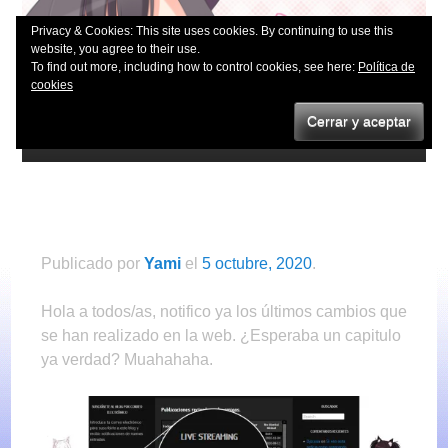
es una boveda o un baúl ?
Loli Vault
Privacy & Cookies: This site uses cookies. By continuing to use this
website, you agree to their use.
To find out more, including how to control cookies, see here:
Política de
cookies
Menu
Skip
Últimos cambios que se han realizado
to
en la web
Publicado
por
Yami
el
5 octubre, 2020
.
content
Hola a todos/as, notifico ya los últimos cambios que
se han realizado en la web. ¿Esperaba un capitulo
ya verdad? Muahahaha.