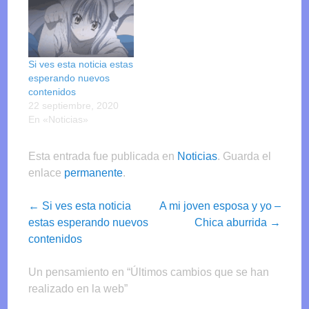
Si ves esta noticia estas
esperando nuevos
contenidos
22 septiembre, 2020
En «Noticias»
Esta entrada fue publicada en
Noticias
. Guarda el
enlace
permanente
.
Post
←
Si ves esta noticia
A mi joven esposa y yo –
navigation
estas esperando nuevos
Chica aburrida
→
contenidos
Un pensamiento en “
Últimos cambios que se han
realizado en la web
”