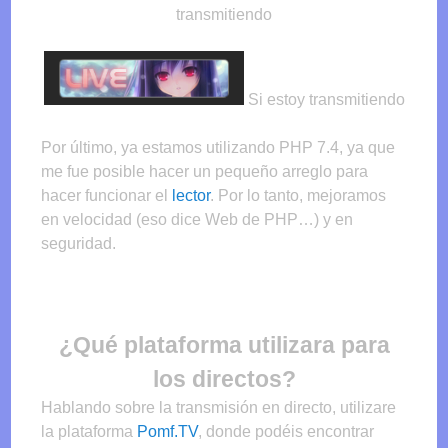
transmitiendo
Si estoy transmitiendo
Por último, ya estamos utilizando PHP 7.4, ya que
me fue posible hacer un pequeño arreglo para
hacer funcionar el
lector
. Por lo tanto, mejoramos
en velocidad (eso dice Web de PHP…) y en
seguridad.
¿Qué plataforma utilizara para
los directos?
Hablando sobre la transmisión en directo, utilizare
la plataforma
Pomf.TV
, donde podéis encontrar