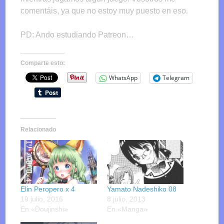
comentáis, ya que no estoy muy puesto en eso.
PD: Ando estudiando Patreon…
Comparte esto:
WhatsApp
Telegram
Relacionado
Elin Peropero x 4
Yamato Nadeshiko 08
19 julio, 2016
8 julio, 2013
En «Doujinshi»
En «Manga»