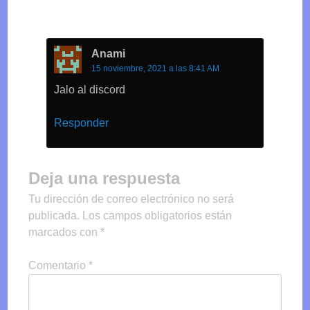
Anami
15 noviembre, 2021 a las 8:41 AM
Jalo al discord
Responder
Deja una respuesta
Tu dirección de correo electrónico no será
publicada.
Los campos obligatorios están
marcados con
*
Comentario
*