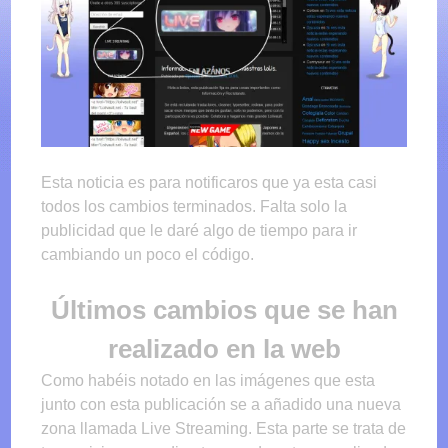
Esta noticia es para notificaros que ya esta casi
todos los cambios terminados. Falta solo la
publicidad que le daré algo de tiempo para ir
cambiando un poco el código.
Últimos cambios que se han
realizado en la web
Como habéis notado en las imágenes que esta
junto con esta publicación se a añadido una nueva
zona llamada Live Streaming. Esta parte se trata de