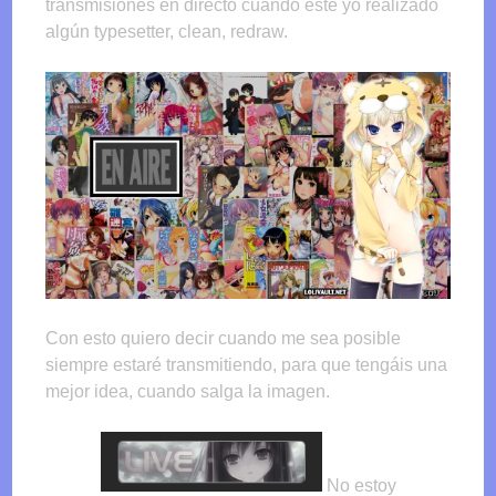
transmisiones en directo cuando este yo realizado
algún typesetter, clean, redraw.
Con esto quiero decir cuando me sea posible
siempre estaré transmitiendo, para que tengáis una
mejor idea, cuando salga la imagen.
No estoy