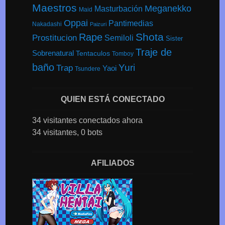
Maestros
Meganekko
Masturbación
Maid
Oppai
Pantimedias
Nakadashi
Paizuri
Shota
Rape
Prostitucion
Semiloli
Sister
Traje de
Sobrenatural
Tentaculos
Tomboy
baño
Yuri
Trap
Yaoi
Tsundere
QUIEN ESTÁ CONECTADO
34 visitantes conectados ahora
34 visitantes,
0 bots
AFILIADOS